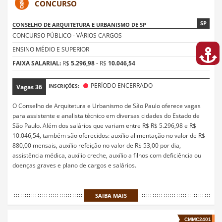
CONCURSO
SP
CONSELHO DE ARQUITETURA E URBANISMO DE SP
CONCURSO PÚBLICO - VÁRIOS CARGOS
ENSINO MÉDIO E SUPERIOR
FAIXA SALARIAL:
R$
5.296,98
- R$
10.046,54
PERÍODO ENCERRADO
INSCRIÇÕES:
Vagas
36
O Conselho de Arquitetura e Urbanismo de São Paulo oferece vagas
para assistente e analista técnico em diversas cidades do Estado de
São Paulo. Além dos salários que variam entre R$ R$ 5.296,98 e R$
10.046,54, também são oferecidos: auxílio alimentação no valor de R$
880,00 mensais, auxílio refeição no valor de R$ 53,00 por dia,
assistência médica, auxílio creche, auxílio a filhos com deficiência ou
doenças graves e plano de cargos e salários.
SAIBA MAIS
CMMC2401