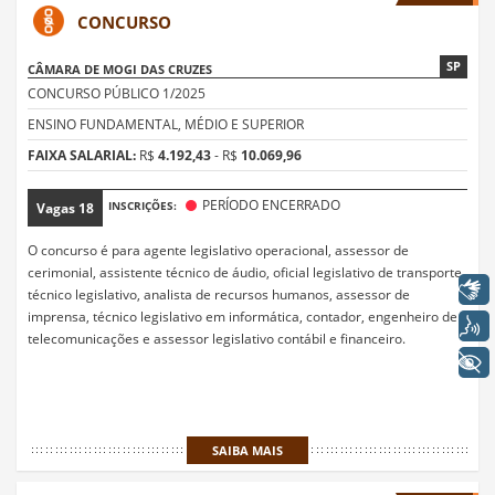
CONCURSO
SP
CÂMARA DE MOGI DAS CRUZES
CONCURSO PÚBLICO 1/2025
ENSINO FUNDAMENTAL, MÉDIO E SUPERIOR
FAIXA SALARIAL:
R$
4.192,43
- R$
10.069,96
PERÍODO ENCERRADO
INSCRIÇÕES:
Vagas
18
O concurso é para agente legislativo operacional, assessor de
cerimonial, assistente técnico de áudio, oficial legislativo de transporte,
Libras
técnico legislativo, analista de recursos humanos, assessor de
imprensa, técnico legislativo em informática, contador, engenheiro de
Voz
telecomunicações e assessor legislativo contábil e financeiro.
+ Acessibilidade
SAIBA MAIS