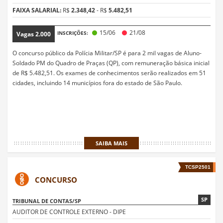
FAIXA SALARIAL:
R$
2.348,42
- R$
5.482,51
15/06
21/08
INSCRIÇÕES:
Vagas
2.000
O concurso público da Polícia Militar/SP é para 2 mil vagas de Aluno-
Soldado PM do Quadro de Praças (QP), com remuneração básica inicial
de R$ 5.482,51. Os exames de conhecimentos serão realizados em 51
cidades, incluindo 14 municípios fora do estado de São Paulo.
SAIBA MAIS
TCSP2501
CONCURSO
SP
TRIBUNAL DE CONTAS/SP
AUDITOR DE CONTROLE EXTERNO - DIPE