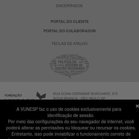
ENCERRADOS
PORTAL DO CLIENTE
PORTAL DO COLABORADOR
TECLAS DE ATALHO
RUA DONA GERMAINE BURCHARD, 515
ÁGUA BRANCA - SÃO PAULO SP
CEP: 05002-062
A VUNESP faz o uso de cookies exclusivamente para
identificação de sessão.
Por meio das configurações do seu navegador de internet, você
ATENDIMENTO AO CANDIDATO
poderá alterar as permissões ou bloquear ou recursar os cookies.
11 3874-6300
(NÃO HÁ ATENDIMENTO PRESENCIAL)
Entretanto, isso pode inviabilizar o funcionamento correto de
DIAS ÚTEIS
das 8h às 18h