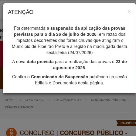
×
ATENÇÃO
Foi determinada a
suspensão da aplicação das provas
Busque por categoria, cargo, cidade ou o termo de sua
previstas para o dia 26 de julho de 2026
, em razão dos
preferência
impactos decorrentes das fortes chuvas que atingiram o
Município de Ribeirão Preto e a região na madrugada desta
sexta-feira (24/07/2026)
A nova
data prevista
para a realização das provas é
23 de
Selecione uma das categorias
agosto de 2026
.
Confira o
Comunicado de Suspensão
publicado na seção
Editais e Documentos desta página.
CONCURSOS
VESTIBULARES
AVALIAÇÕES
HOME
CONCURSO
EM ANDAMENTO
CONCURSO PÚBLICO -
VÁRIOS CARGOS
CAUS250
CONCURSO |
CONCURSO PÚBLICO -