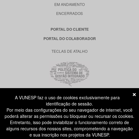
EM ANDAMENTO
ENCERRADOS
PORTAL DO CLIENTE
PORTAL DO COLABORADOR
TECLAS DE ATALHO
A VUNESP faz o uso de cookies exclusivamente para
RUA DONA GERMAINE BURCHARD, 515
identificação de sessão.
ÁGUA BRANCA - SÃO PAULO SP
Por meio das configurações do seu navegador de internet, você
CEP: 05002-062
poderá alterar as permissões ou bloquear ou recursar os cookies.
Entretanto, isso pode inviabilizar o funcionamento correto de
alguns recursos dos nossos sites, comprometendo a navegação
ATENDIMENTO AO CANDIDATO
e sua inscrição nos projetos da VUNESP.
11 3874-6300