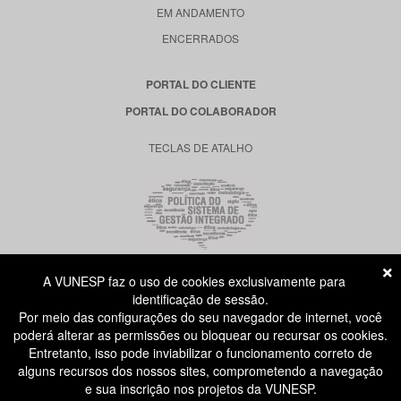
EM ANDAMENTO
ENCERRADOS
PORTAL DO CLIENTE
PORTAL DO COLABORADOR
TECLAS DE ATALHO
A VUNESP faz o uso de cookies exclusivamente para
RUA DONA GERMAINE BURCHARD, 515
identificação de sessão.
ÁGUA BRANCA - SÃO PAULO SP
Por meio das configurações do seu navegador de internet, você
CEP: 05002-062
poderá alterar as permissões ou bloquear ou recursar os cookies.
Entretanto, isso pode inviabilizar o funcionamento correto de
alguns recursos dos nossos sites, comprometendo a navegação
ATENDIMENTO AO CANDIDATO
e sua inscrição nos projetos da VUNESP.
11 3874-6300