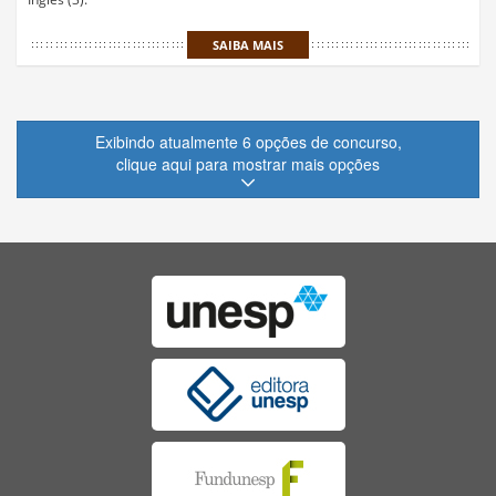
SAIBA MAIS
Exibindo atualmente 6 opções de concurso,
clique aqui para mostrar mais opções