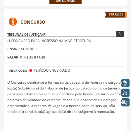
SAIBA MAIS
TJRJ2503
CONCURSO
RJ
TRIBUNAL DE JUSTIÇA/RJ
LI CONCURSO PARA INGRESSO NA MAGISTRATURA
ENSINO SUPERIOR
SALÁRIO:
R$
35.877,28
PERÍODO ENCERRADO
INSCRIÇÕES:
Libras
O Concurso destina-se à formação de cadastro de reserva no cargo de
Juiz(a) Substituto(a) do Tribunal de Justiça do Estado do Rio de Janeiro,
Voz
para preenchimento eventual e oportuno pelo Poder Judiciário, dentro
do prazo de validade do certame, desde que observadas a dotação
+ Acessibilidade
orçamentária, a reserva de vagas e a necessidade do serviço, não
tendo o(a) candidato(a) aprovado(a) direito subjetivo à nomeação.