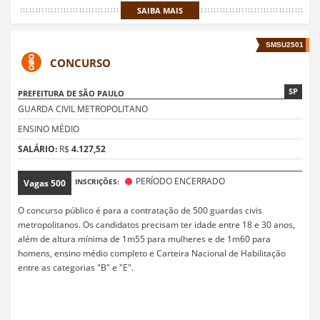
SAIBA MAIS
SMSU2501
CONCURSO
SP
PREFEITURA DE SÃO PAULO
GUARDA CIVIL METROPOLITANO
ENSINO MÉDIO
SALÁRIO:
R$
4.127,52
PERÍODO ENCERRADO
INSCRIÇÕES:
Vagas
500
O concurso público é para a contratação de 500 guardas civis
metropolitanos. Os candidatos precisam ter idade entre 18 e 30 anos,
além de altura mínima de 1m55 para mulheres e de 1m60 para
homens, ensino médio completo e Carteira Nacional de Habilitação
entre as categorias "B" e "E".