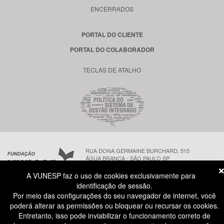
ENCERRADOS
PORTAL DO CLIENTE
PORTAL DO COLABORADOR
TECLAS DE ATALHO
RUA DONA GERMAINE BURCHARD, 515
ÁGUA BRANCA - SÃO PAULO SP
CEP: 05002-062
A VUNESP faz o uso de cookies exclusivamente para
identificação de sessão.
Por meio das configurações do seu navegador de internet, você
ATENDIMENTO AO CANDIDATO
poderá alterar as permissões ou bloquear ou recursar os cookies.
11 3874-6300
(NÃO HÁ ATENDIMENTO PRESENCIAL)
Entretanto, isso pode inviabilizar o funcionamento correto de
DIAS ÚTEIS
das 8h às 18h