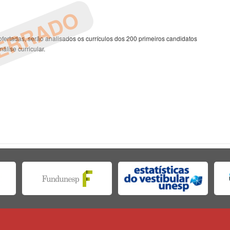
ERRADO
ertadas, serão analisados os currículos dos 200 primeiros candidatos
álise curricular.