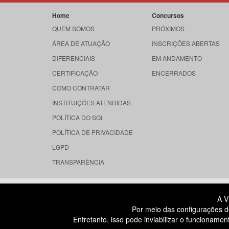
Home
Concursos
QUEM SOMOS
PRÓXIMOS
ÁREA DE ATUAÇÃO
INSCRIÇÕES ABERTAS
DIFERENCIAIS
EM ANDAMENTO
CERTIFICAÇÃO
ENCERRADOS
COMO CONTRATAR
INSTITUIÇÕES ATENDIDAS
POLÍTICA DO SGI
POLÍTICA DE PRIVACIDADE
LGPD
TRANSPARÊNCIA
RUA DONA GERMAINE BURCHARD, 
A V
ÁGUA BRANCA - SÃO PAULO SP
Por meio das configurações d
CEP: 05002-062
Entretanto, isso pode inviabilizar o funcionam