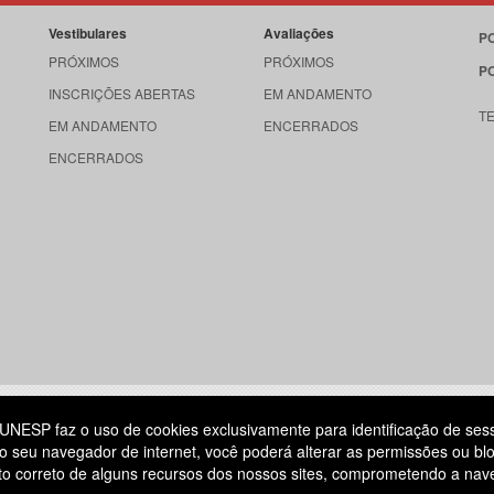
Vestibulares
Avaliações
P
PRÓXIMOS
PRÓXIMOS
P
INSCRIÇÕES ABERTAS
EM ANDAMENTO
T
EM ANDAMENTO
ENCERRADOS
ENCERRADOS
515
UNESP faz o uso de cookies exclusivamente para identificação de ses
o seu navegador de internet, você poderá alterar as permissões ou blo
ATENDIMENTO AO CANDIDATO
ento correto de alguns recursos dos nossos sites, comprometendo a na
DIA
11 3874-6300
(NÃO HÁ ATENDIMENTO PRESENCIAL)