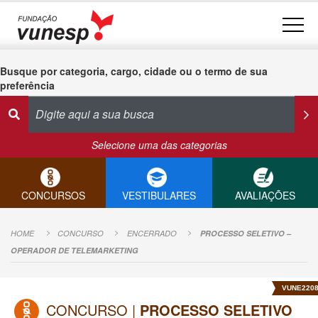
Busque por categoria, cargo, cidade ou o termo de sua
preferência
Selecione uma das categorias
CONCURSOS
VESTIBULARES
AVALIAÇÕES
HOME
CONCURSO
ENCERRADO
PROCESSO SELETIVO –
OPERADOR DE TELEMARKETING
VUNE220
CONCURSO |
PROCESSO SELETIVO