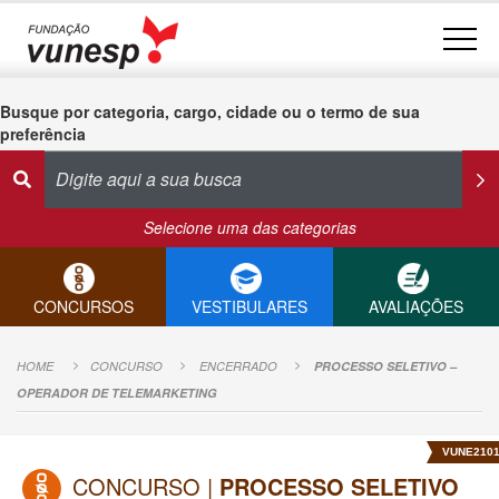
Busque por categoria, cargo, cidade ou o termo de sua
preferência
Selecione uma das categorias
CONCURSOS
VESTIBULARES
AVALIAÇÕES
HOME
CONCURSO
ENCERRADO
PROCESSO SELETIVO –
OPERADOR DE TELEMARKETING
VUNE210
CONCURSO |
PROCESSO SELETIVO