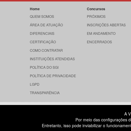
Home
Concursos
QUEM SOMOS
PRÓXIMOS
ÁREA DE ATUAÇÃO
INSCRIÇÕES ABERTAS
DIFERENCIAIS
EM ANDAMENTO
CERTIFICAÇÃO
ENCERRADOS
COMO CONTRATAR
INSTITUIÇÕES ATENDIDAS
POLÍTICA DO SGI
POLÍTICA DE PRIVACIDADE
LGPD
TRANSPARÊNCIA
RUA DONA GERMAINE BURCHARD, 
A V
ÁGUA BRANCA - SÃO PAULO SP
Por meio das configurações d
CEP: 05002-062
Entretanto, isso pode inviabilizar o funcionam