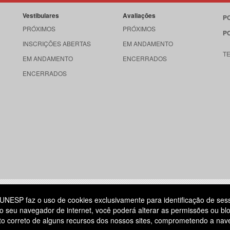
Vestibulares
Avaliações
P
PRÓXIMOS
PRÓXIMOS
P
INSCRIÇÕES ABERTAS
EM ANDAMENTO
T
EM ANDAMENTO
ENCERRADOS
ENCERRADOS
515
UNESP faz o uso de cookies exclusivamente para identificação de ses
o seu navegador de internet, você poderá alterar as permissões ou blo
ATENDIMENTO AO CANDIDATO
ento correto de alguns recursos dos nossos sites, comprometendo a na
DIA
11 3874-6300
(NÃO HÁ ATENDIMENTO PRESENCIAL)