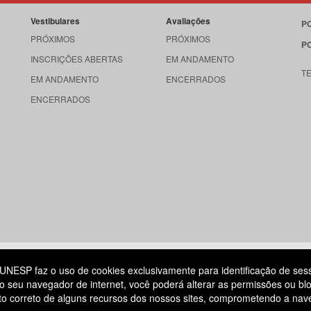
Vestibulares
Avaliações
P
PRÓXIMOS
PRÓXIMOS
P
INSCRIÇÕES ABERTAS
EM ANDAMENTO
T
EM ANDAMENTO
ENCERRADOS
ENCERRADOS
515
UNESP faz o uso de cookies exclusivamente para identificação de ses
o seu navegador de internet, você poderá alterar as permissões ou blo
ATENDIMENTO AO CANDIDATO
ento correto de alguns recursos dos nossos sites, comprometendo a na
DIA
11 3874-6300
(NÃO HÁ ATENDIMENTO PRESENCIAL)