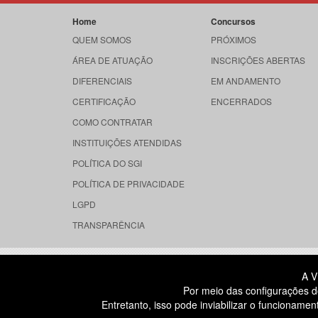
Home
Concursos
QUEM SOMOS
PRÓXIMOS
ÁREA DE ATUAÇÃO
INSCRIÇÕES ABERTAS
DIFERENCIAIS
EM ANDAMENTO
CERTIFICAÇÃO
ENCERRADOS
COMO CONTRATAR
INSTITUIÇÕES ATENDIDAS
POLÍTICA DO SGI
POLÍTICA DE PRIVACIDADE
LGPD
TRANSPARÊNCIA
RUA DONA GERMAINE BURCHARD, 
A V
ÁGUA BRANCA - SÃO PAULO SP
Por meio das configurações d
CEP: 05002-062
Entretanto, isso pode inviabilizar o funcionam