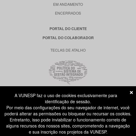
EM ANDAMENTO
ENCERRADOS
PORTAL DO CLIENTE
PORTAL DO COLABORADOR
TECLAS DE ATALHO
A VUNESP faz o uso de cookies exclusivamente para
RUA DONA GERMAINE BURCHARD, 515
identificação de sessão.
ÁGUA BRANCA - SÃO PAULO SP
Por meio das configurações do seu navegador de internet, você
CEP: 05002-062
poderá alterar as permissões ou bloquear ou recursar os cookies.
Entretanto, isso pode inviabilizar o funcionamento correto de
alguns recursos dos nossos sites, comprometendo a navegação
ATENDIMENTO AO CANDIDATO
e sua inscrição nos projetos da VUNESP.
11 3874-6300