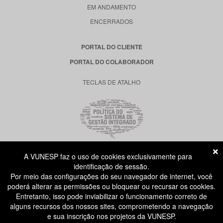
EM ANDAMENTO
ENCERRADOS
PORTAL DO CLIENTE
PORTAL DO COLABORADOR
TECLAS DE ATALHO
A VUNESP faz o uso de cookies exclusivamente para
RUA DONA GERMAINE BURCHARD, 515
identificação de sessão.
ÁGUA BRANCA - SÃO PAULO SP
Por meio das configurações do seu navegador de internet, você
CEP: 05002-062
poderá alterar as permissões ou bloquear ou recursar os cookies.
Entretanto, isso pode inviabilizar o funcionamento correto de
alguns recursos dos nossos sites, comprometendo a navegação
ATENDIMENTO AO CANDIDATO
e sua inscrição nos projetos da VUNESP.
11 3874-6300