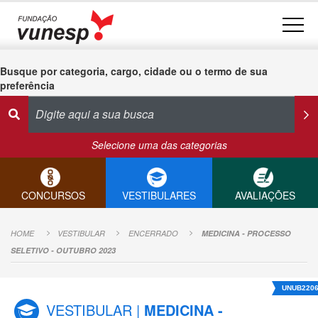
Busque por categoria, cargo, cidade ou o termo de sua
preferência
Selecione uma das categorias
CONCURSOS
VESTIBULARES
AVALIAÇÕES
HOME
VESTIBULAR
ENCERRADO
MEDICINA - PROCESSO
SELETIVO - OUTUBRO 2023
UNUB220
VESTIBULAR |
MEDICINA -