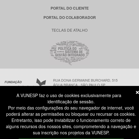
PORTAL DO CLIENTE
PORTAL DO COLABORADOR
TECLAS DE ATALHO
RUA DONA GERMAINE BURCHARD, 515
ÁGUA BRANCA - SÃO PAULO SP
CEP: 05002-062
A VUNESP faz o uso de cookies exclusivamente para
identificação de sessão.
Por meio das configurações do seu navegador de internet, você
ATENDIMENTO AO CANDIDATO
poderá alterar as permissões ou bloquear ou recursar os cookies.
11 3874-6300
(NÃO HÁ ATENDIMENTO PRESENCIAL)
Entretanto, isso pode inviabilizar o funcionamento correto de
DIAS ÚTEIS
das 8h às 18h
alguns recursos dos nossos sites, comprometendo a navegação e
COPYRIGHT® | TODOS OS DIREITOS RESERVADOS A FUNDAÇÃO VUNESP. | V 2026.08.04-1
sua inscrição nos projetos da VUNESP.
IDENTIDADE VISUAL | DESENVOLVIMENTO FUNDAÇÃO VUNESP