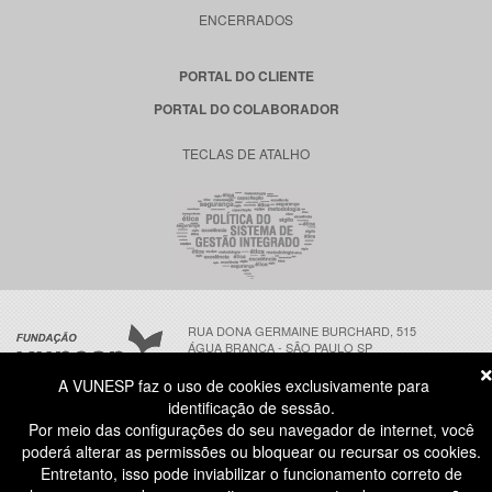
ENCERRADOS
PORTAL DO CLIENTE
PORTAL DO COLABORADOR
TECLAS DE ATALHO
RUA DONA GERMAINE BURCHARD, 515
ÁGUA BRANCA - SÃO PAULO SP
CEP: 05002-062
A VUNESP faz o uso de cookies exclusivamente para
identificação de sessão.
Por meio das configurações do seu navegador de internet, você
ATENDIMENTO AO CANDIDATO
poderá alterar as permissões ou bloquear ou recursar os cookies.
11 3874-6300
(NÃO HÁ ATENDIMENTO PRESENCIAL)
Entretanto, isso pode inviabilizar o funcionamento correto de
DIAS ÚTEIS
das 8h às 18h