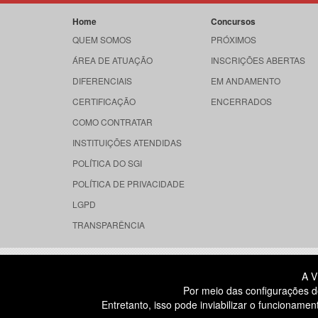
Home
Concursos
QUEM SOMOS
PRÓXIMOS
ÁREA DE ATUAÇÃO
INSCRIÇÕES ABERTAS
DIFERENCIAIS
EM ANDAMENTO
CERTIFICAÇÃO
ENCERRADOS
COMO CONTRATAR
INSTITUIÇÕES ATENDIDAS
POLÍTICA DO SGI
POLÍTICA DE PRIVACIDADE
LGPD
TRANSPARÊNCIA
RUA DONA GERMAINE BURCHARD, 
A V
ÁGUA BRANCA - SÃO PAULO SP
Por meio das configurações d
CEP: 05002-062
Entretanto, isso pode inviabilizar o funcionam