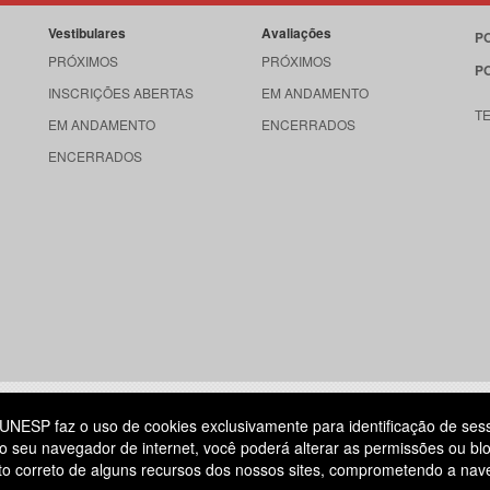
Vestibulares
Avaliações
P
PRÓXIMOS
PRÓXIMOS
P
INSCRIÇÕES ABERTAS
EM ANDAMENTO
T
EM ANDAMENTO
ENCERRADOS
ENCERRADOS
515
UNESP faz o uso de cookies exclusivamente para identificação de ses
o seu navegador de internet, você poderá alterar as permissões ou blo
ATENDIMENTO AO CANDIDATO
ento correto de alguns recursos dos nossos sites, comprometendo a na
DIA
11 3874-6300
(NÃO HÁ ATENDIMENTO PRESENCIAL)