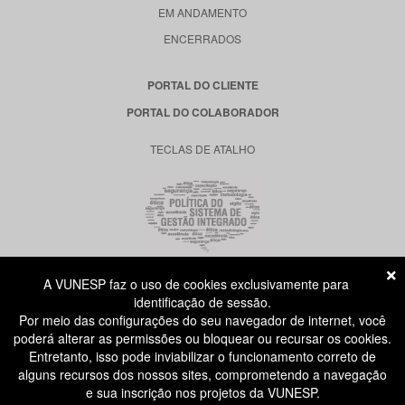
EM ANDAMENTO
ENCERRADOS
PORTAL DO CLIENTE
PORTAL DO COLABORADOR
TECLAS DE ATALHO
A VUNESP faz o uso de cookies exclusivamente para
RUA DONA GERMAINE BURCHARD, 515
identificação de sessão.
ÁGUA BRANCA - SÃO PAULO SP
Por meio das configurações do seu navegador de internet, você
CEP: 05002-062
poderá alterar as permissões ou bloquear ou recursar os cookies.
Entretanto, isso pode inviabilizar o funcionamento correto de
alguns recursos dos nossos sites, comprometendo a navegação
ATENDIMENTO AO CANDIDATO
e sua inscrição nos projetos da VUNESP.
11 3874-6300