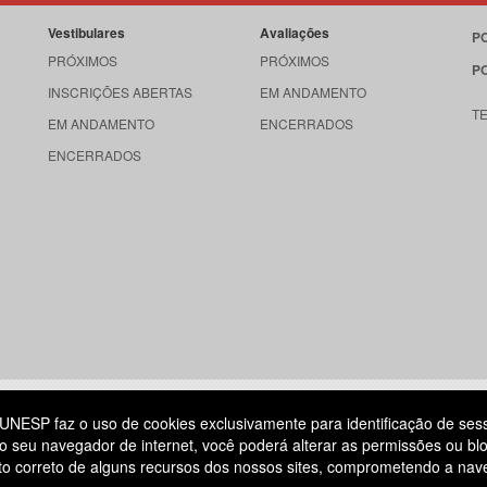
Vestibulares
Avaliações
P
PRÓXIMOS
PRÓXIMOS
P
INSCRIÇÕES ABERTAS
EM ANDAMENTO
T
EM ANDAMENTO
ENCERRADOS
ENCERRADOS
515
UNESP faz o uso de cookies exclusivamente para identificação de ses
o seu navegador de internet, você poderá alterar as permissões ou blo
ATENDIMENTO AO CANDIDATO
ento correto de alguns recursos dos nossos sites, comprometendo a na
DIA
11 3874-6300
(NÃO HÁ ATENDIMENTO PRESENCIAL)