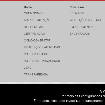
Home
Concursos
QUEM SOMOS
PRÓXIMOS
ÁREA DE ATUAÇÃO
INSCRIÇÕES ABERTAS
DIFERENCIAIS
EM ANDAMENTO
CERTIFICAÇÃO
ENCERRADOS
COMO CONTRATAR
INSTITUIÇÕES ATENDIDAS
POLÍTICA DO SGI
POLÍTICA DE PRIVACIDADE
LGPD
TRANSPARÊNCIA
RUA DONA GERMAINE BURCHARD, 
A V
ÁGUA BRANCA - SÃO PAULO SP
Por meio das configurações d
CEP: 05002-062
Entretanto, isso pode inviabilizar o funcionam