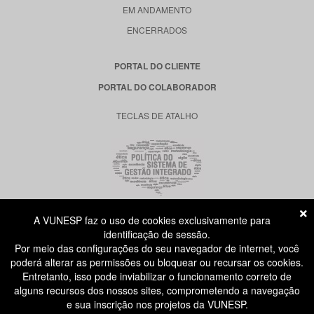
EM ANDAMENTO
ENCERRADOS
PORTAL DO CLIENTE
PORTAL DO COLABORADOR
TECLAS DE ATALHO
A VUNESP faz o uso de cookies exclusivamente para
RUA DONA GERMAINE BURCHARD, 515
identificação de sessão.
ÁGUA BRANCA - SÃO PAULO SP
Por meio das configurações do seu navegador de internet, você
CEP: 05002-062
poderá alterar as permissões ou bloquear ou recursar os cookies.
Entretanto, isso pode inviabilizar o funcionamento correto de
alguns recursos dos nossos sites, comprometendo a navegação
ATENDIMENTO AO CANDIDATO
e sua inscrição nos projetos da VUNESP.
11 3874-6300