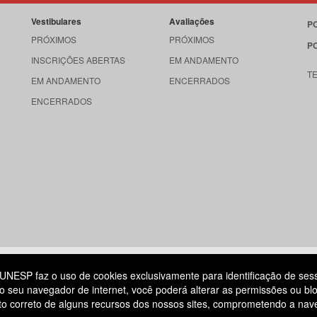
Vestibulares
Avaliações
P
PRÓXIMOS
PRÓXIMOS
P
INSCRIÇÕES ABERTAS
EM ANDAMENTO
T
EM ANDAMENTO
ENCERRADOS
ENCERRADOS
515
UNESP faz o uso de cookies exclusivamente para identificação de ses
o seu navegador de internet, você poderá alterar as permissões ou blo
ATENDIMENTO AO CANDIDATO
ento correto de alguns recursos dos nossos sites, comprometendo a na
DIA
11 3874-6300
(NÃO HÁ ATENDIMENTO PRESENCIAL)