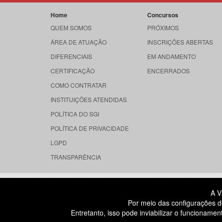
Home
Concursos
QUEM SOMOS
PRÓXIMOS
ÁREA DE ATUAÇÃO
INSCRIÇÕES ABERTAS
DIFERENCIAIS
EM ANDAMENTO
CERTIFICAÇÃO
ENCERRADOS
COMO CONTRATAR
INSTITUIÇÕES ATENDIDAS
POLÍTICA DO SGI
POLÍTICA DE PRIVACIDADE
LGPD
TRANSPARÊNCIA
RUA DONA GERMAINE BURCHARD, 
A V
ÁGUA BRANCA - SÃO PAULO SP
Por meio das configurações d
CEP: 05002-062
Entretanto, isso pode inviabilizar o funcionam