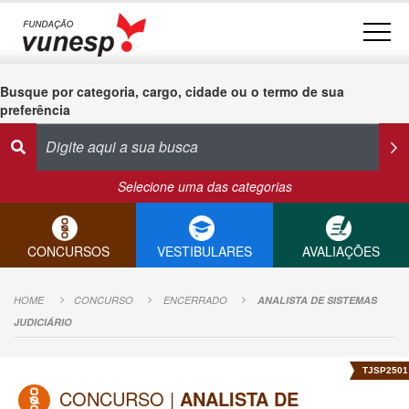
Busque por categoria, cargo, cidade ou o termo de sua
preferência
Selecione uma das categorias
CONCURSOS
VESTIBULARES
AVALIAÇÕES
HOME
CONCURSO
ENCERRADO
ANALISTA DE SISTEMAS
JUDICIÁRIO
TJSP2501
CONCURSO |
ANALISTA DE