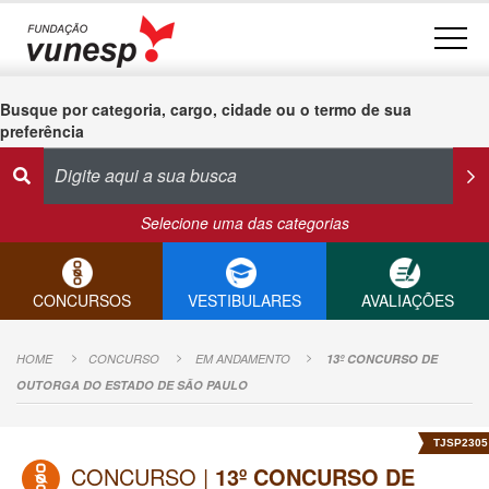
Busque por categoria, cargo, cidade ou o termo de sua
preferência
Selecione uma das categorias
CONCURSOS
VESTIBULARES
AVALIAÇÕES
HOME
CONCURSO
EM ANDAMENTO
13º CONCURSO DE
OUTORGA DO ESTADO DE SÃO PAULO
TJSP2305
CONCURSO |
13º CONCURSO DE