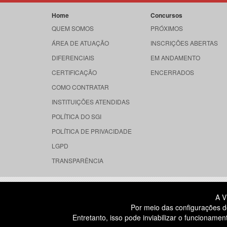
Home
Concursos
QUEM SOMOS
PRÓXIMOS
ÁREA DE ATUAÇÃO
INSCRIÇÕES ABERTAS
DIFERENCIAIS
EM ANDAMENTO
CERTIFICAÇÃO
ENCERRADOS
COMO CONTRATAR
INSTITUIÇÕES ATENDIDAS
POLÍTICA DO SGI
POLÍTICA DE PRIVACIDADE
LGPD
TRANSPARÊNCIA
RUA DONA GERMAINE BURCHARD, 
A V
ÁGUA BRANCA - SÃO PAULO SP
Por meio das configurações d
CEP: 05002-062
Entretanto, isso pode inviabilizar o funcionam