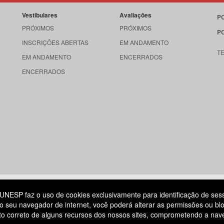
Vestibulares
Avaliações
P
PRÓXIMOS
PRÓXIMOS
P
INSCRIÇÕES ABERTAS
EM ANDAMENTO
T
EM ANDAMENTO
ENCERRADOS
ENCERRADOS
515
UNESP faz o uso de cookies exclusivamente para identificação de ses
o seu navegador de internet, você poderá alterar as permissões ou blo
ATENDIMENTO AO CANDIDATO
ento correto de alguns recursos dos nossos sites, comprometendo a na
DIA
11 3874-6300
(NÃO HÁ ATENDIMENTO PRESENCIAL)