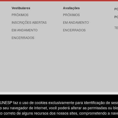
Vestibulares
Avaliações
P
PRÓXIMOS
PRÓXIMOS
P
INSCRIÇÕES ABERTAS
EM ANDAMENTO
T
EM ANDAMENTO
ENCERRADOS
ENCERRADOS
515
UNESP faz o uso de cookies exclusivamente para identificação de ses
o seu navegador de internet, você poderá alterar as permissões ou blo
ATENDIMENTO AO CANDIDATO
ento correto de alguns recursos dos nossos sites, comprometendo a na
DIA
11 3874-6300
(NÃO HÁ ATENDIMENTO PRESENCIAL)