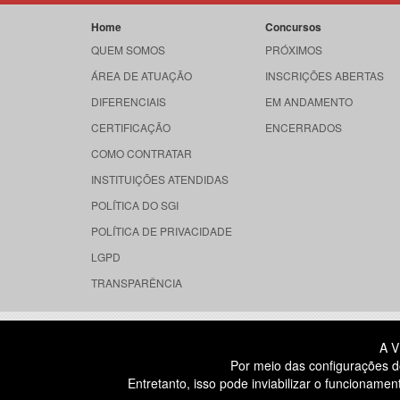
Home
Concursos
QUEM SOMOS
PRÓXIMOS
ÁREA DE ATUAÇÃO
INSCRIÇÕES ABERTAS
DIFERENCIAIS
EM ANDAMENTO
CERTIFICAÇÃO
ENCERRADOS
COMO CONTRATAR
INSTITUIÇÕES ATENDIDAS
POLÍTICA DO SGI
POLÍTICA DE PRIVACIDADE
LGPD
TRANSPARÊNCIA
RUA DONA GERMAINE BURCHARD, 
A V
ÁGUA BRANCA - SÃO PAULO SP
Por meio das configurações d
CEP: 05002-062
Entretanto, isso pode inviabilizar o funcionam