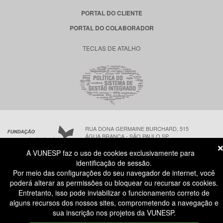
PORTAL DO CLIENTE
PORTAL DO COLABORADOR
TECLAS DE ATALHO
RUA DONA GERMAINE BURCHARD, 515
ÁGUA BRANCA - SÃO PAULO SP
CEP: 05002-062
A VUNESP faz o uso de cookies exclusivamente para
identificação de sessão.
Por meio das configurações do seu navegador de internet, você
ATENDIMENTO AO CANDIDATO
poderá alterar as permissões ou bloquear ou recursar os cookies.
11 3874-6300
(NÃO HÁ ATENDIMENTO PRESENCIAL)
Entretanto, isso pode inviabilizar o funcionamento correto de
DIAS ÚTEIS
das 8h às 18h
alguns recursos dos nossos sites, comprometendo a navegação e
COPYRIGHT® | TODOS OS DIREITOS RESERVADOS A FUNDAÇÃO VUNESP. | V 2026.08.04-1
sua inscrição nos projetos da VUNESP.
IDENTIDADE VISUAL | DESENVOLVIMENTO FUNDAÇÃO VUNESP