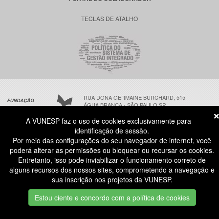
TECLAS DE ATALHO
RUA DONA GERMAINE BURCHARD, 515
ÁGUA BRANCA - SÃO PAULO SP
CEP: 05002-062
A VUNESP faz o uso de cookies exclusivamente para
identificação de sessão.
Por meio das configurações do seu navegador de internet, você
ATENDIMENTO AO CANDIDATO
poderá alterar as permissões ou bloquear ou recursar os cookies.
11 3874-6300
(NÃO HÁ ATENDIMENTO PRESENCIAL)
Entretanto, isso pode inviabilizar o funcionamento correto de
DIAS ÚTEIS
das 8h às 18h
alguns recursos dos nossos sites, comprometendo a navegação e
sua inscrição nos projetos da VUNESP.
COPYRIGHT® | TODOS OS DIREITOS RESERVADOS A FUNDAÇÃO VUNESP. | V 2026.08.04-1
IDENTIDADE VISUAL | DESENVOLVIMENTO FUNDAÇÃO VUNESP
Estou ciente e concordo com a política de cookies