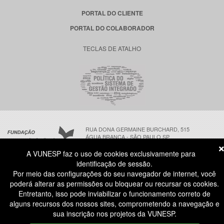
PORTAL DO CLIENTE
PORTAL DO COLABORADOR
TECLAS DE ATALHO
RUA DONA GERMAINE BURCHARD, 515
ÁGUA BRANCA - SÃO PAULO SP
CEP: 05002-062
A VUNESP faz o uso de cookies exclusivamente para
identificação de sessão.
Por meio das configurações do seu navegador de internet, você
ATENDIMENTO AO CANDIDATO
poderá alterar as permissões ou bloquear ou recursar os cookies.
11 3874-6300
(NÃO HÁ ATENDIMENTO PRESENCIAL)
Entretanto, isso pode inviabilizar o funcionamento correto de
DIAS ÚTEIS
das 8h às 18h
alguns recursos dos nossos sites, comprometendo a navegação e
COPYRIGHT® | TODOS OS DIREITOS RESERVADOS A FUNDAÇÃO VUNESP. | V 2026.08.04-1
sua inscrição nos projetos da VUNESP.
IDENTIDADE VISUAL | DESENVOLVIMENTO FUNDAÇÃO VUNESP