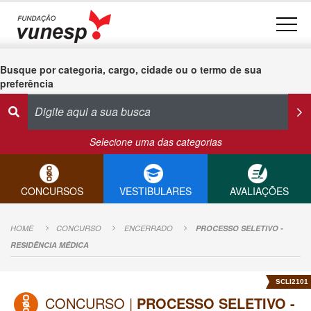
Busque por categoria, cargo, cidade ou o termo de sua
preferência
Selecione uma das categorias
CONCURSOS
VESTIBULARES
AVALIAÇÕES
HOME
CONCURSO
ENCERRADO
PROCESSO SELETIVO -
RESIDÊNCIA MÉDICA
SCLI2101
CONCURSO |
PROCESSO SELETIVO -