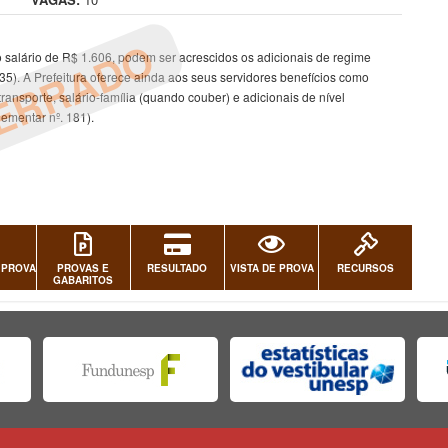
ERRADO
 salário de R$ 1.606, podem ser acrescidos os adicionais de regime
835). A Prefeitura oferece ainda aos seus servidores benefícios como
transporte, salário-família (quando couber) e adicionais de nível
ementar nº. 181).
 PROVA
PROVAS E
RESULTADO
VISTA DE PROVA
RECURSOS
GABARITOS