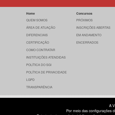
Home
Concursos
QUEM SOMOS
PRÓXIMOS
ÁREA DE ATUAÇÃO
INSCRIÇÕES ABERTAS
DIFERENCIAIS
EM ANDAMENTO
CERTIFICAÇÃO
ENCERRADOS
COMO CONTRATAR
INSTITUIÇÕES ATENDIDAS
POLÍTICA DO SGI
POLÍTICA DE PRIVACIDADE
LGPD
TRANSPARÊNCIA
RUA DONA GERMAINE BURCHARD, 
A V
ÁGUA BRANCA - SÃO PAULO SP
Por meio das configurações d
CEP: 05002-062