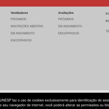
Vestibulares
Avaliações
P
PRÓXIMOS
PRÓXIMOS
P
INSCRIÇÕES ABERTAS
EM ANDAMENTO
T
EM ANDAMENTO
ENCERRADOS
ENCERRADOS
515
UNESP faz o uso de cookies exclusivamente para identificação de ses
o seu navegador de internet, você poderá alterar as permissões ou blo
ATENDIMENTO AO CANDIDATO