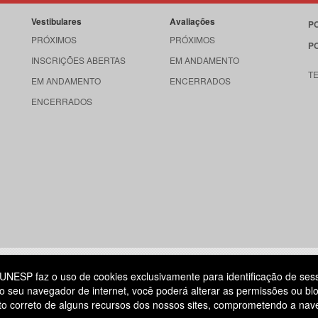
Vestibulares
Avaliações
P
PRÓXIMOS
PRÓXIMOS
P
INSCRIÇÕES ABERTAS
EM ANDAMENTO
T
EM ANDAMENTO
ENCERRADOS
ENCERRADOS
515
UNESP faz o uso de cookies exclusivamente para identificação de ses
o seu navegador de internet, você poderá alterar as permissões ou blo
ATENDIMENTO AO CANDIDATO
ento correto de alguns recursos dos nossos sites, comprometendo a na
DIA
11 3874-6300
(NÃO HÁ ATENDIMENTO PRESENCIAL)