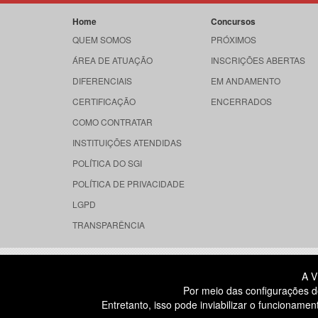
Home
Concursos
QUEM SOMOS
PRÓXIMOS
ÁREA DE ATUAÇÃO
INSCRIÇÕES ABERTAS
DIFERENCIAIS
EM ANDAMENTO
CERTIFICAÇÃO
ENCERRADOS
COMO CONTRATAR
INSTITUIÇÕES ATENDIDAS
POLÍTICA DO SGI
POLÍTICA DE PRIVACIDADE
LGPD
TRANSPARÊNCIA
RUA DONA GERMAINE BURCHARD, 
A V
ÁGUA BRANCA - SÃO PAULO SP
Por meio das configurações d
CEP: 05002-062
Entretanto, isso pode inviabilizar o funcionam