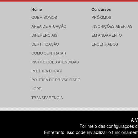
Home
Concursos
QUEM SOMOS
PRÓXIMOS
ÁREA DE ATUAÇÃO
INSCRIÇÕES ABERTAS
DIFERENCIAIS
EM ANDAMENTO
CERTIFICAÇÃO
ENCERRADOS
COMO CONTRATAR
INSTITUIÇÕES ATENDIDAS
POLÍTICA DO SGI
POLÍTICA DE PRIVACIDADE
LGPD
TRANSPARÊNCIA
RUA DONA GERMAINE BURCHARD, 
A V
ÁGUA BRANCA - SÃO PAULO SP
Por meio das configurações d
CEP: 05002-062
Entretanto, isso pode inviabilizar o funcionam