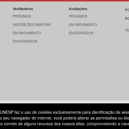
Vestibulares
Avaliações
P
PRÓXIMOS
PRÓXIMOS
P
INSCRIÇÕES ABERTAS
EM ANDAMENTO
T
EM ANDAMENTO
ENCERRADOS
ENCERRADOS
515
UNESP faz o uso de cookies exclusivamente para identificação de ses
o seu navegador de internet, você poderá alterar as permissões ou blo
ATENDIMENTO AO CANDIDATO
ento correto de alguns recursos dos nossos sites, comprometendo a na
DIA
11 3874-6300
(NÃO HÁ ATENDIMENTO PRESENCIAL)