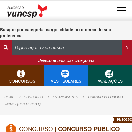
Busque por categoria, cargo, cidade ou o termo de sua
preferência
Selecione uma das categorias
CONCURSOS
VESTIBULARES
AVALIAÇÕES
HOME
CONCURSO
EM ANDAMENTO
CONCURSO PÚBLICO
2/2025 - (PEB I E PEB II)
PMSO250
CONCURSO |
CONCURSO PÚBLICO