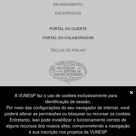
EM ANDAMENTO
ENCERRADOS
PORTAL DO CLIENTE
PORTAL DO COLABORADOR
TECLAS DE ATALHO
A VUNESP faz o uso de cookies exclusivamente para
RUA DONA GERMAINE BURCHARD, 515
identificação de sessão.
ÁGUA BRANCA - SÃO PAULO SP
Por meio das configurações do seu navegador de internet, você
CEP: 05002-062
poderá alterar as permissões ou bloquear ou recursar os cookies.
Entretanto, isso pode inviabilizar o funcionamento correto de
alguns recursos dos nossos sites, comprometendo a navegação
ATENDIMENTO AO CANDIDATO
e sua inscrição nos projetos da VUNESP.
11 3874-6300