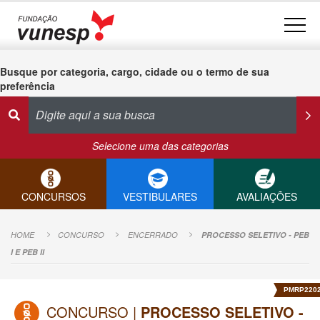
Busque por categoria, cargo, cidade ou o termo de sua
preferência
Selecione uma das categorias
CONCURSOS
VESTIBULARES
AVALIAÇÕES
HOME
CONCURSO
ENCERRADO
PROCESSO SELETIVO - PEB
I E PEB II
PMRP220
CONCURSO |
PROCESSO SELETIVO -