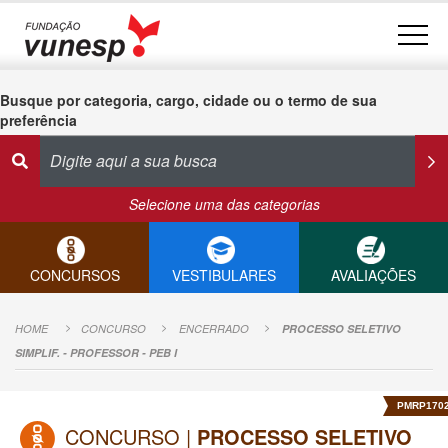
Busque por categoria, cargo, cidade ou o termo de sua
preferência
Selecione uma das categorias
CONCURSOS
VESTIBULARES
AVALIAÇÕES
HOME
CONCURSO
ENCERRADO
PROCESSO SELETIVO
SIMPLIF. - PROFESSOR - PEB I
PMRP170
CONCURSO |
PROCESSO SELETIVO