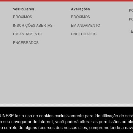
Vestibulares
Avaliações
P
PRÓXIMOS
PRÓXIMOS
P
INSCRIÇÕES ABERTAS
EM ANDAMENTO
T
EM ANDAMENTO
ENCERRADOS
ENCERRADOS
515
UNESP faz o uso de cookies exclusivamente para identificação de ses
o seu navegador de internet, você poderá alterar as permissões ou blo
ATENDIMENTO AO CANDIDATO
ento correto de alguns recursos dos nossos sites, comprometendo a na
DIA
11 3874-6300
(NÃO HÁ ATENDIMENTO PRESENCIAL)