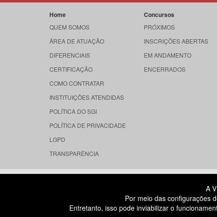
Home
Concursos
QUEM SOMOS
PRÓXIMOS
ÁREA DE ATUAÇÃO
INSCRIÇÕES ABERTAS
DIFERENCIAIS
EM ANDAMENTO
CERTIFICAÇÃO
ENCERRADOS
COMO CONTRATAR
INSTITUIÇÕES ATENDIDAS
POLÍTICA DO SGI
POLÍTICA DE PRIVACIDADE
LGPD
TRANSPARÊNCIA
RUA DONA GERMAINE BURCHARD, 
A V
ÁGUA BRANCA - SÃO PAULO SP
Por meio das configurações d
CEP: 05002-062
Entretanto, isso pode inviabilizar o funcionam