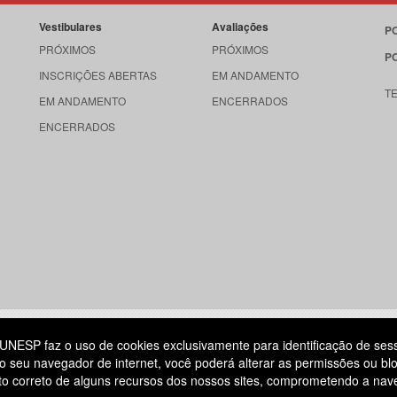
Vestibulares
Avaliações
P
PRÓXIMOS
PRÓXIMOS
P
INSCRIÇÕES ABERTAS
EM ANDAMENTO
T
EM ANDAMENTO
ENCERRADOS
ENCERRADOS
515
UNESP faz o uso de cookies exclusivamente para identificação de ses
o seu navegador de internet, você poderá alterar as permissões ou blo
ATENDIMENTO AO CANDIDATO
ento correto de alguns recursos dos nossos sites, comprometendo a na
DIA
11 3874-6300
(NÃO HÁ ATENDIMENTO PRESENCIAL)