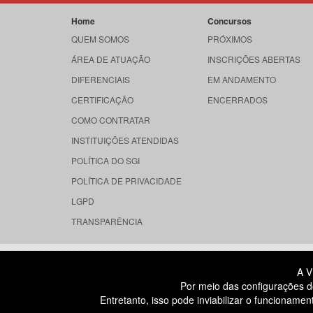
Home
Concursos
QUEM SOMOS
PRÓXIMOS
ÁREA DE ATUAÇÃO
INSCRIÇÕES ABERTAS
DIFERENCIAIS
EM ANDAMENTO
CERTIFICAÇÃO
ENCERRADOS
COMO CONTRATAR
INSTITUIÇÕES ATENDIDAS
POLÍTICA DO SGI
POLÍTICA DE PRIVACIDADE
LGPD
TRANSPARÊNCIA
RUA DONA GERMAINE BURCHARD, 
A V
ÁGUA BRANCA - SÃO PAULO SP
Por meio das configurações d
CEP: 05002-062
Entretanto, isso pode inviabilizar o funcionam