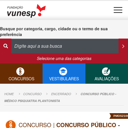
Busque por categoria, cargo, cidade ou o termo de sua
preferência
Selecione uma das categorias
CONCURSOS
VESTIBULARES
AVALIAÇÕES
HOME
CONCURSO
ENCERRADO
CONCURSO PÚBLICO -
MÉDICO PSIQUIATRA PLANTONISTA
PMOS210
CONCURSO |
CONCURSO PÚBLICO -