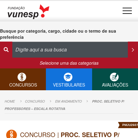
Busque por categoria, cargo, cidade ou o termo de sua
preferência
Selecione uma das categorias
CONCURSOS
VESTIBULARES
AVALIAÇÕES
HOME
CONCURSO
EM ANDAMENTO
PROC. SELETIVO P/
PROFESSORES – ESCALA ROTATIVA
PMJU260
CONCURSO |
PROC. SELETIVO P/