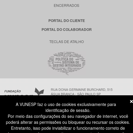
ENCERRADOS
PORTAL DO CLIENTE
PORTAL DO COLABORADOR
TECLAS DE ATALHO
RUA DONA GERMAINE BURCHARD, 515
ÁGUA BRANCA - SÃO PAULO SP
CEP: 05002-062
A VUNESP faz o uso de cookies exclusivamente para
identificação de sessão.
Por meio das configurações do seu navegador de internet, você
ATENDIMENTO AO CANDIDATO
poderá alterar as permissões ou bloquear ou recursar os cookies.
11 3874-6300
(NÃO HÁ ATENDIMENTO PRESENCIAL)
Entretanto, isso pode inviabilizar o funcionamento correto de
DIAS ÚTEIS
das 8h às 18h