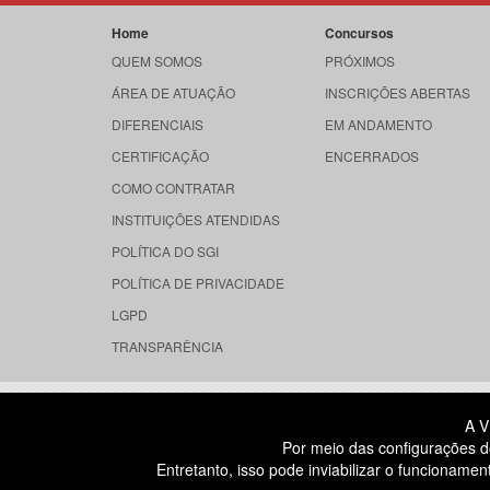
Home
Concursos
QUEM SOMOS
PRÓXIMOS
ÁREA DE ATUAÇÃO
INSCRIÇÕES ABERTAS
DIFERENCIAIS
EM ANDAMENTO
CERTIFICAÇÃO
ENCERRADOS
COMO CONTRATAR
INSTITUIÇÕES ATENDIDAS
POLÍTICA DO SGI
POLÍTICA DE PRIVACIDADE
LGPD
TRANSPARÊNCIA
RUA DONA GERMAINE BURCHARD, 
A V
ÁGUA BRANCA - SÃO PAULO SP
Por meio das configurações d
CEP: 05002-062
Entretanto, isso pode inviabilizar o funcionam