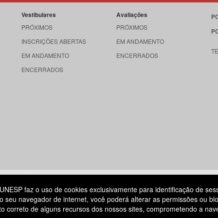
Vestibulares
Avaliações
P
PRÓXIMOS
PRÓXIMOS
P
INSCRIÇÕES ABERTAS
EM ANDAMENTO
T
EM ANDAMENTO
ENCERRADOS
ENCERRADOS
515
UNESP faz o uso de cookies exclusivamente para identificação de ses
o seu navegador de internet, você poderá alterar as permissões ou blo
ATENDIMENTO AO CANDIDATO
ento correto de alguns recursos dos nossos sites, comprometendo a na
DIA
11 3874-6300
(NÃO HÁ ATENDIMENTO PRESENCIAL)