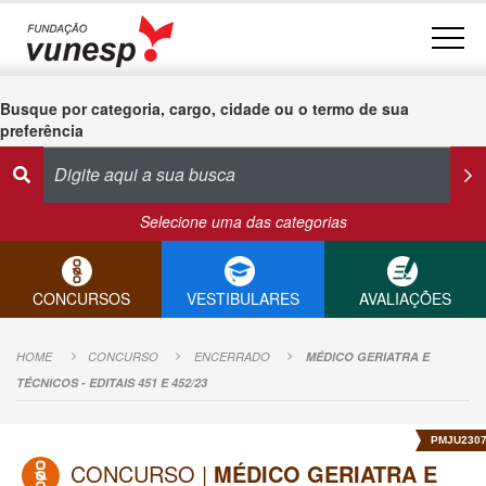
Busque por categoria, cargo, cidade ou o termo de sua
preferência
Selecione uma das categorias
CONCURSOS
VESTIBULARES
AVALIAÇÕES
HOME
CONCURSO
ENCERRADO
MÉDICO GERIATRA E
TÉCNICOS - EDITAIS 451 E 452/23
PMJU230
CONCURSO |
MÉDICO GERIATRA E