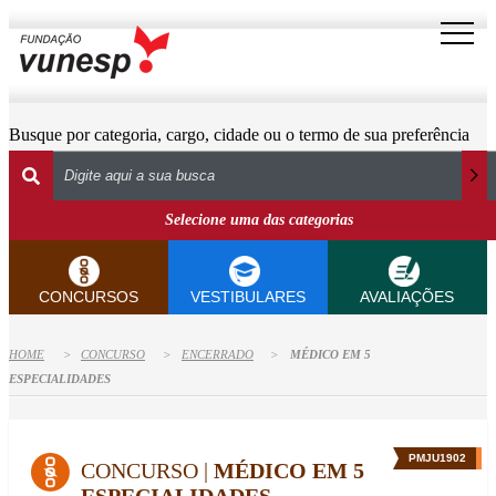
Busque por categoria, cargo, cidade ou o termo de sua preferência
Selecione uma das categorias
CONCURSOS
VESTIBULARES
AVALIAÇÕES
HOME
CONCURSO
ENCERRADO
MÉDICO EM 5
ESPECIALIDADES
PMJU1902
CONCURSO |
MÉDICO EM 5