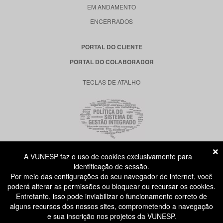
EM ANDAMENTO
ENCERRADOS
PORTAL DO CLIENTE
PORTAL DO COLABORADOR
TECLAS DE ATALHO
A VUNESP faz o uso de cookies exclusivamente para
RUA DONA GERMAINE BURCHARD, 515
identificação de sessão.
ÁGUA BRANCA - SÃO PAULO SP
Por meio das configurações do seu navegador de internet, você
CEP: 05002-062
poderá alterar as permissões ou bloquear ou recursar os cookies.
Entretanto, isso pode inviabilizar o funcionamento correto de
alguns recursos dos nossos sites, comprometendo a navegação
ATENDIMENTO AO CANDIDATO
e sua inscrição nos projetos da VUNESP.
11 3874-6300