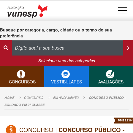
Busque por categoria, cargo, cidade ou o termo de sua
preferência
Selecione uma das categorias
CONCURSOS
VESTIBULARES
AVALIAÇÕES
HOME
CONCURSO
EM ANDAMENTO
CONCURSO PÚBLICO -
SOLDADO PM 2ª CLASSE
PMES230
CONCURSO |
CONCURSO PÚBLICO -