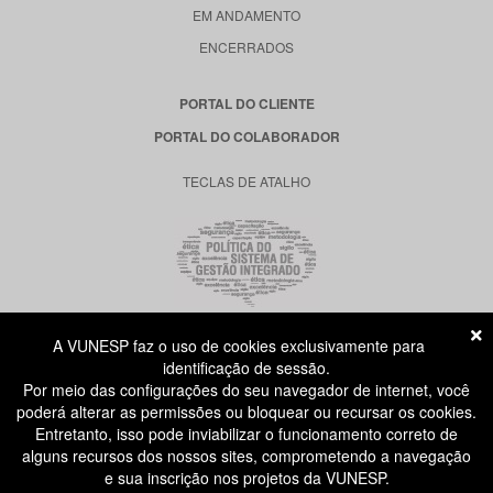
EM ANDAMENTO
ENCERRADOS
PORTAL DO CLIENTE
PORTAL DO COLABORADOR
TECLAS DE ATALHO
A VUNESP faz o uso de cookies exclusivamente para
RUA DONA GERMAINE BURCHARD, 515
identificação de sessão.
ÁGUA BRANCA - SÃO PAULO SP
Por meio das configurações do seu navegador de internet, você
CEP: 05002-062
poderá alterar as permissões ou bloquear ou recursar os cookies.
Entretanto, isso pode inviabilizar o funcionamento correto de
alguns recursos dos nossos sites, comprometendo a navegação
ATENDIMENTO AO CANDIDATO
e sua inscrição nos projetos da VUNESP.
11 3874-6300