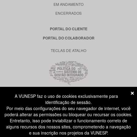
EM ANDAMENTO
ENCERRADOS
PORTAL DO CLIENTE
PORTAL DO COLABORADOR
TECLAS DE ATALHO
A VUNESP faz o uso de cookies exclusivamente para
RUA DONA GERMAINE BURCHARD, 515
identificação de sessão.
ÁGUA BRANCA - SÃO PAULO SP
Por meio das configurações do seu navegador de internet, você
CEP: 05002-062
poderá alterar as permissões ou bloquear ou recursar os cookies.
Entretanto, isso pode inviabilizar o funcionamento correto de
alguns recursos dos nossos sites, comprometendo a navegação
ATENDIMENTO AO CANDIDATO
e sua inscrição nos projetos da VUNESP.
11 3874-6300