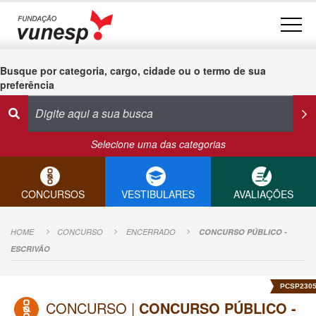
Busque por categoria, cargo, cidade ou o termo de sua
preferência
Selecione uma das categorias
CONCURSOS
VESTIBULARES
AVALIAÇÕES
HOME
CONCURSO
ENCERRADO
CONCURSO PÚBLICO -
ESCRIVÃO
PCSP230
CONCURSO |
CONCURSO PÚBLICO -