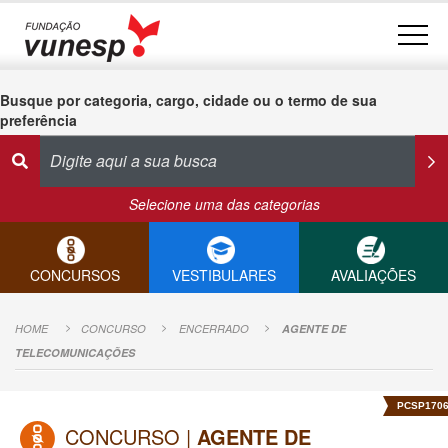
Busque por categoria, cargo, cidade ou o termo de sua
preferência
Selecione uma das categorias
CONCURSOS
VESTIBULARES
AVALIAÇÕES
HOME
CONCURSO
ENCERRADO
AGENTE DE
TELECOMUNICAÇÕES
PCSP170
CONCURSO |
AGENTE DE