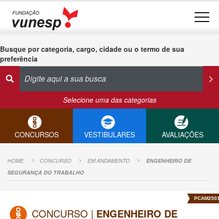
Busque por categoria, cargo, cidade ou o termo de sua
preferência
Selecione uma das categorias
CONCURSOS
VESTIBULARES
AVALIAÇÕES
HOME
CONCURSO
EM ANDAMENTO
ENGENHEIRO DE
SEGURANÇA DO TRABALHO
PCAM250
CONCURSO |
ENGENHEIRO DE